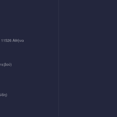
, 11526 Αθήνα
ντεβού)
ύδη)