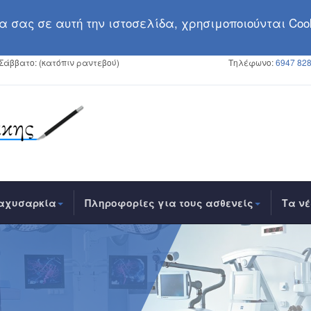
 σας σε αυτή την ιστoσελίδα, χρησιμοποιούνται Cook
 Σάββατο: (κατόπιν ραντεβού)
Τηλέφωνο:
6947 828
αχυσαρκία
Πληροφορίες για τους ασθενείς
Τα ν