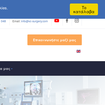
Το
ies.
κατάλαβα
 048
Email:
info@vc-surgery.com
Επικοινωνήστε μαζί μας
έα μας