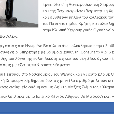
εμπειρία στη Λαπαροσκοπική Χειρουργ
και της Παχυσαρκίας (Βαριατρική Χε
και σύνθετων κηλών του κοιλιακού το
του Πανεπιστημίου Κρήτης και ολοκλήρ
στην Κλινική Χειρουργικής Ογκολογί
Βασίλειο.
γασίας στο Ηνωμένο Βασίλειο όπου ολοκλήρωσε την εξειδί
ν συνεχεία υπηρέτησε με βαθμό Διευθυντή (Consultant) για 
ευσής του λόγω της πολυπλοκότητας και του μεγάλου όγκου π
βάσεις με εξαιρετικά αποτελέσματα.
Πεπτικού στο Νοσοκομείου του Warwick και γι αυτό έλαβε Cl
ική Χειρουργική, δημοσιεύοντας μεγάλο αριθμό μελετών κα
τας ασθενείς ακόμη και με Δείκτη Μάζας Σώματος >90kg/m 
οκλειστικά με το Ιατρικό Κέντρο Αθηνών σε Μαρούσι και Ψ